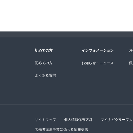
ご本人からの求めに
または削除・利用の
応ずる窓口は、以下
開示等に応ずる窓口
g. 個人情報の取扱
個人情報をご提供い
できない場合があり
初めての方
インフォメーション
お
h. 本人が容易に認
クッキーやウェブビ
初めての方
お知らせ・ニュース
個
行っておりません。
よくある質問
■ 個人情報の安全管
取得した個人情報に
必要かつ適切な措置
お問合せへの回答後
このサイトは、SSL（S
サイトマップ
個人情報保護方針
マイナビグループ人
◆お問合せ先
労働者派遣事業に係わる情報提供
各営業担当者または