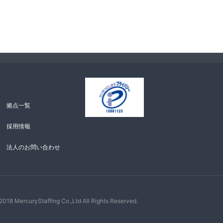
示・内容の訂正・追加
に応じます。開示等に
お問い合わせの返答が
よる個人情報の取得は
拠点一覧
採用情報
報の安全管理のために
法人のお問い合わせ
018 MercuryStaffing Co.,Ltd All Rights Reserved.
ご本人の確認をさせて