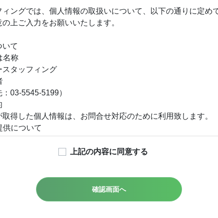
フィングでは、個人情報の取扱いについて、以下の通りに定め
意の上ご入力をお願いいたします。
ついて
は名称
ースタッフィング
者
3-5545-5199）
的
が取得した個人情報は、お問合せ対応のために利用致します。
者提供について
合又は法令に基づく場合を除き、取得した個人情報を第三者に
上記の内容に同意する
いの委託について
は、上記利用目的の範囲内で外部に委託することがあります。
たしている者を選定し、適切と判断した委託先と契約を締結し
確認画面へ
報の開示等および問い合わせ窓口について