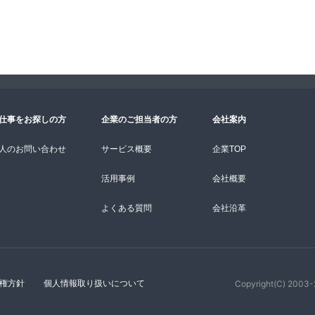
より、当社が保有する開示対象個人情報の利用目的の通知・開
停止・消去及び第三者提供の停止（「開示等」といいます。）
の「お問合せ先」をご覧下さい。
は、以下の「お問合せ先」をご覧下さい。
いに関する任意性
ただくことは任意です。ただし、ご提供いただけない場合は、
ますので、あらかじめご了承ください。
仕事をお探しの方
企業のご担当者の方
会社案内
識できない方法による個人情報の取得
ーコン等を用いるなどして、本人が容易に認識できない方法に
人のお問い合わせ
サービス概要
企業TOP
活用事例
会社概要
理措置について
ついては、漏洩、減失またはき損の防止と是正、その他個人情
よくある質問
会社沿革
を講じます。
、取得した個人情報は当社内において適切に削除致します。
ecure Socket Layer）による暗号化措置を講じています。
権方針
個人情報取り扱いについて
Copyright(C) 2003-2
以下の「個人情報事務推進担当」までお問い合わせください。