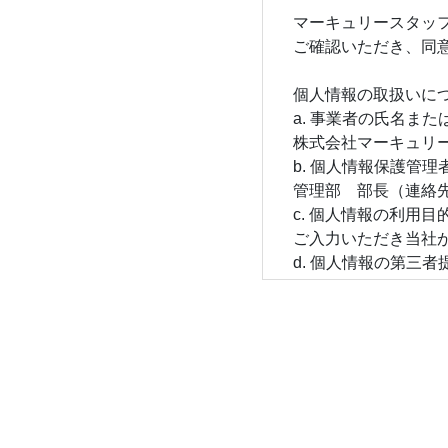
マーキュリースタッ
ご確認いただき、同
個人情報の取扱いに
a. 事業者の氏名また
株式会社マーキュリ
b. 個人情報保護管理
管理部 部長（連絡先：0
c. 個人情報の利用目
ご入力いただき当社
d. 個人情報の第三
本人の同意がある場
せん。
e. 個人情報の取扱
提出された個人情報
情報の保護水準を満
います。
f. 開示対象個人情