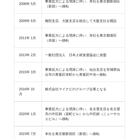
事業拡大による増床に伴い、本社を東京都新宿区
2008年 5月
（新宿）へ移転
2009年 6月
梅田支店、大阪支店を統合して大阪支社を開設
事業拡大による増床に伴い、本社を東京都港区
2011年 1月
（赤坂）へ移転
2013年 2月
一般社団法人 日本人材派遣協会に加盟
事業拡大による増床に伴い、仙台支店を宮城県仙
2015年 3月
台市の青葉区本町から青葉区中央へ移転
2016年 10
株式会社マイナビのグループ企業となる
月
事業拡大による増床に伴い、名古屋支店を名古屋
2020年 1月
市の中区錦（栄町ビル）から中区錦（ニューサカ
エビル）へ移転
2023年 7月
本社を東京都新宿区（新宿）へ移転